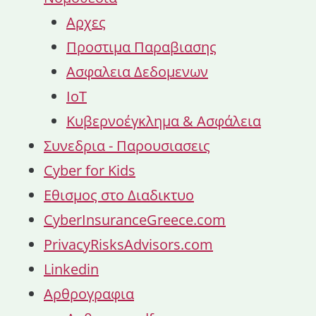
Αρχες
Προστιμα Παραβιασης
Ασφαλεια Δεδομενων
IoT
Κυβερνοέγκλημα & Ασφάλεια
Συνεδρια - Παρουσιασεις
Cyber for Kids
Εθισμος στο Διαδικτυο
CyberInsuranceGreece.com
PrivacyRisksAdvisors.com
Linkedin
Αρθρογραφια