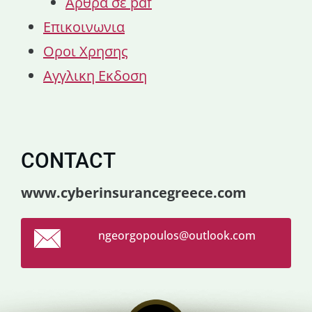
Αρθρα σε pdf
Επικοινωνια
Οροι Χρησης
Αγγλικη Εκδοση
CONTACT
www.cyberinsurancegreece.com
ngeorgop
oulos@ou
tlook.co
m