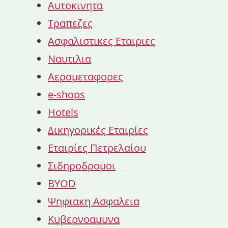
Αυτοκινητα
Τραπεζες
Ασφαλιστικες Εταιριες
Ναυτιλια
Αερομεταφορες
e-shops
Hotels
Δικηγορικές Εταιρίες
Εταιρίες Πετρελαίου
Σιδηροδρομοι
BYOD
Ψηφιακη Ασφαλεια
Κυβερνοαμυνα