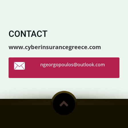
CONTACT
www.cyberinsurancegreece.com
ngeorgop
oulos@ou
tlook.co
m