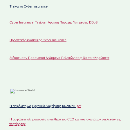
Τι είναι το Cyber Insurance
Cyber Insurance: Τι είναι η Άρνηση Παροχής Υπηρεσίας DDoS
Προοπτικές Ανάπτυξης Cyber Insurance
Διέρρευσαν Προσωπκά Δεδομένα Πελατών σας; Θα το πληρώσετε
H ασφάλιση ως Εργαλείο Διαχείρισης Κινδύνου
pdf
H ασφάλεια πληροφοριών είναι θέμα του CEO και των ανωτάτων στελεχών της
επιχείρησης