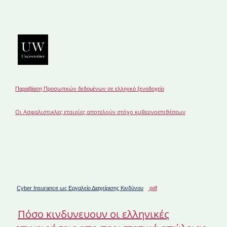
Παραβίαση Προσωπκών δεδομένων σε ελληνκό ξενοδοχείο
Οι Ασφαλιστικλες εταιρίες αποτελούν στόχο κυβερνοεπιθέσεων
Cyber Insurance ως Εργαλείο Διαχείρισης Κινδύνου
pdf
Πόσο κινδυνευουν οι ελληνικές