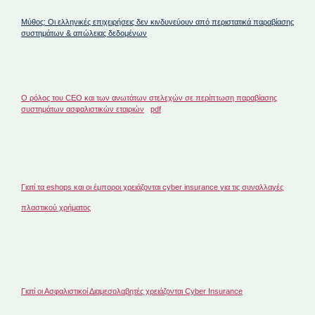
Μύθος: Οι ελληνικές επιχειρήσεις δεν κινδυνεύουν από περιστατικά παραβίασης
συστημάτων & απώλειας δεδομένων
O ρόλος του CEO και των ανωτάτων στελεχών σε περίπτωση παραβίασης
συστημάτων ασφαλιστικών εταιριών
pdf
Γιατί τα eshops και οι έμποροι χρειάζονται cyber insurance για τις συναλλαγές
πλαστικού χρήματος
Γιατί οι Ασφαλιστικοί Διαμεσολαβητές χρειάζονται Cyber Insurance