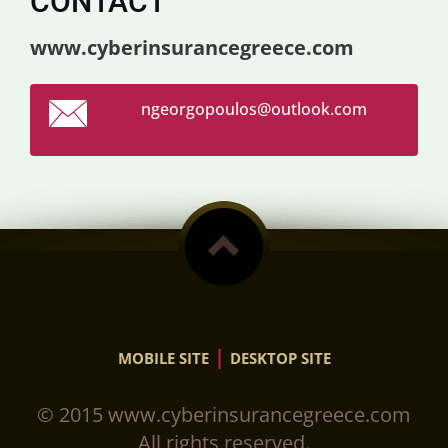
CONTACT
www.cyberinsurancegreece.com
ngeorgop
oulos@ou
tlook.co
m
|
MOBILE SITE
DESKTOP SITE
© 2015 www.cyberinsurancegreece.com
All rights reserved.