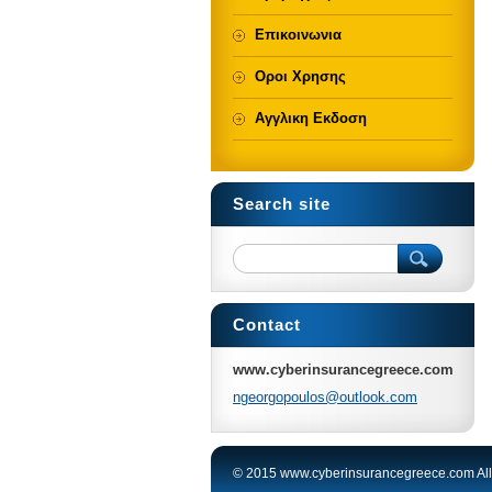
Επικοινωνια
Οροι Χρησης
Αγγλικη Εκδοση
Search site
Contact
www.cyberinsurancegreece.com
ngeorgop
oulos@ou
tlook.co
m
© 2015 www.cyberinsurancegreece.com All 