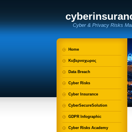
cyberinsuran
Cyber & Privacy Risks Ma
Home
Κυβερνοχωρος
Data Breach
Cyber Risks
Cyber Insurance
CyberSecureSolution
GDPR Infographic
Cyber Risks Academy