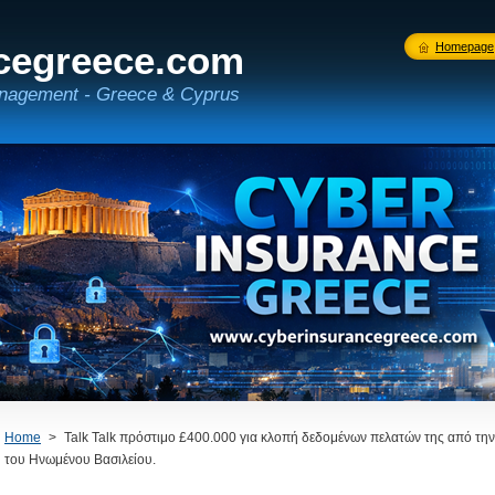
cegreece.com
Homepage
nagement - Greece & Cyprus
Home
>
Talk Talk πρόστιμο £400.000 για κλοπή δεδομένων πελατών της από τ
του Ηνωμένου Βασιλείου.