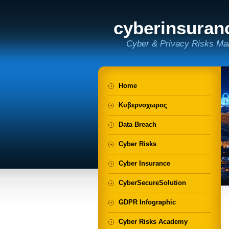
cyberinsuran
Cyber & Privacy Risks Ma
Home
Κυβερνοχωρος
Data Breach
Cyber Risks
Cyber Insurance
CyberSecureSolution
GDPR Infographic
Cyber Risks Academy