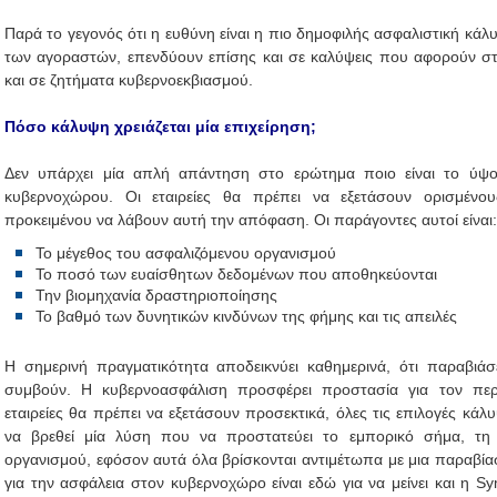
Παρά το γεγονός ότι η ευθύνη είναι η πιο δημοφιλής ασφαλιστική κά
των αγοραστών, επενδύουν επίσης και σε καλύψεις που αφορούν στ
και σε ζητήματα κυβερνοεκβιασμού.
Πόσο κάλυψη χρειάζεται μία επιχείρηση;
Δεν υπάρχει μία απλή απάντηση στο ερώτημα ποιο είναι το ύψ
κυβερνοχώρου. Οι εταιρείες θα πρέπει να εξετάσουν ορισμένο
προκειμένου να λάβουν αυτή την απόφαση. Οι παράγοντες αυτοί είναι:
Το μέγεθος του ασφαλιζόμενου οργανισμού
Το ποσό των ευαίσθητων δεδομένων που αποθηκεύονται
Την βιομηχανία δραστηριοποίησης
Το βαθμό των δυνητικών κινδύνων της φήμης και τις απειλές
Η σημερινή πραγματικότητα αποδεικνύει καθημερινά, ότι παραβιά
συμβούν. Η κυβερνοασφάλιση προσφέρει προστασία για τον περ
εταιρείες θα πρέπει να εξετάσουν προσεκτικά, όλες τις επιλογές κά
να βρεθεί μία λύση που να προστατεύει το εμπορικό σήμα, τη φ
οργανισμού, εφόσον αυτά όλα βρίσκονται αντιμέτωπα με μια παραβίαση
για την ασφάλεια στον κυβερνοχώρο είναι εδώ για να μείνει και η S