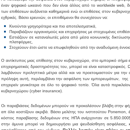
έναν ψηφιακό ωκεανό που δεν είναι άλλος από το worldwide web, δ
των επιθέσεων αυξάνεται καθημερινά ενώ οι επιθέσεις στον κυβερνοχώ
εχθρικές. Βάσει ερευνών, οι επιτιθέμενοι θα συνεχίσουν να:
Κινούνται γρηγορότερα και πιο αποτελεσματικά,
Παραβιάζουν οργανισμούς και επιχειρήσεις με στοχευμένες επιθέσε
Εστιάζουν σε καταναλωτές μέσα από μέσα κοινωνικής δικτύωσης
πλατφόρμες,
Στοχεύουν έτσι ώστε να επωφεληθούν από την αναδυόμενη έννοια 
Ο αντίκτυπος μιας επίθεσης στον κυβερνοχώρο, στο εμπορικό σήμα ε
επιχειρηματικές δραστηριότητες του, μπορεί να είναι καταστροφικός. 
λαμβάνουν προληπτικά μέτρα αλλά και να προετοιμαστούν για την 
πρόληψη αυτή, περιλαμβάνει την ασφάλιση των εμπορευμάτων, της π
επιχειρείν γενικότερα σε όλο το ψηφιακό τοπίο. Όλα αυτά περικλείο
κυβερνοχώρου (cyber insurance).
Οι παραβιάσεις δεδομένων μπορούν να προκαλέσουν βλάβη στην φήμ
απ όλα κοστίζουν ακριβά. Βάσει μελέτης του ινστιτούτου Ponemon, έ
κόστος παραβίασης δεδομένων στις ΗΠΑ ανέρχονταν σε 5.850.000$.
στην άμυνα μπορεί να δημιουργήσει μια ψευδαίσθηση ασφάλειας, κ