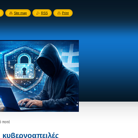
Site map
RSS
Print
ό ποτέ
 κυβερνοαπειλές