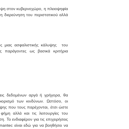
λυψη στον κυβερνοχώρο, η πλειοψηφία
η διερεύνηση του περιστατικού αλλά
ος μιας ασφαλιστικής κάλυψης του
υς παράγοντες ως βασικά κριτήρια
σεις δεδομένων αργά ή γρήγορα, θα
ιορισμό των κινδύνων. Ωστόσο, οι
λυψης που τους παρέχονται, έτσι ώστε
ήμη αλλά και τις λειτουργίες του
. Το ενδιαφέρον για τις επιχειρήσεις
ymantec είναι εδώ για να βοηθήσει να