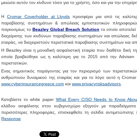
μειώσει αυτόν τον κίνδυνο τόσο για το χρήστη, όσο και για την επιχεί
Η
Cromar Coverholder at Lloyds
προσφέρει μια από τις καλύτερε
παραβίασης συστημάτων & απώλειας εμπιστευτικών πληροφορι
παγκοσμίως το
Beazley Global Breach Solution
το οποίο αποτελεί
διαχείρισης των κινδύνων παραβίασης συστημάτων και απώλειας δεδ
εταιρίες, να διαχειριστούν περιστατικά παραβιασης συστημάτων και 
Η Beazley είναι η μοναδική ασφαλιστική εταιρία που διαθέτει δική τ
οποία βραβεύθηκε ως η καλύτερη για το 2015 από την Advisen κα
περιστατικών.
Ενας σημαντικός παράγοντας για τον περιορισμό των περιστατικών
ανθρώπινου δυναμικού της εταιρίας και για το λόγο αυτό η Cromar
www.cyberinsurancegreece.com
και
www.privacyrisksadvisors
.
Κατεβάστε το white paper
What Every CISO Needs to Know About
κλάδου ασφάλισης στον κυβερνοχώρο εξηγούν με παραδείγματα 
περισσότερες πληροφορίες, επισκεφθείτε τη σελίδα αντιμετώπισης
Response