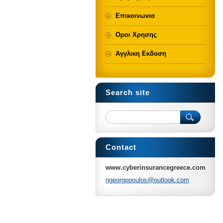
Επικοινωνια
Οροι Χρησης
Αγγλικη Εκδοση
Search site
Contact
www.cyberinsurancegreece.com
ngeorgop
oulos@ou
tlook.co
m