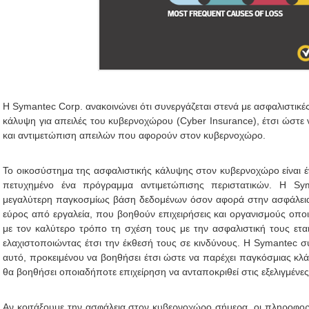
H Symantec Corp. ανακοινώνει ότι συνεργάζεται στενά με ασφαλιστικέ
κάλυψη για απειλές του κυβερνοχώρου (Cyber Insurance), έτσι ώστ
και αντιμετώπιση απειλών που αφορούν στον κυβερνοχώρο.
Το οικοσύστημα της ασφαλιστικής κάλυψης στον κυβερνοχώρο είναι ένα
πετυχημένο ένα πρόγραμμα αντιμετώπισης περιστατικών. Η Syma
μεγαλύτερη παγκοσμίως βάση δεδομένων όσον αφορά στην ασφάλεια
εύρος από εργαλεία, που βοηθούν επιχειρήσεις και οργανισμούς οπ
με τον καλύτερο τρόπο τη σχέση τους με την ασφαλιστική τους ετα
ελαχιστοποιώντας έτσι την έκθεσή τους σε κινδύνους. Η Symantec σ
αυτό, προκειμένου να βοηθήσει έτσι ώστε να παρέχει παγκόσμιας κλ
θα βοηθήσει οποιαδήποτε επιχείρηση να ανταποκριθεί στις εξελιγμένες
Αν κοιτάξουμε την ασφάλεια στον κυβερνοχώρο σήμερα, οι πληροφο