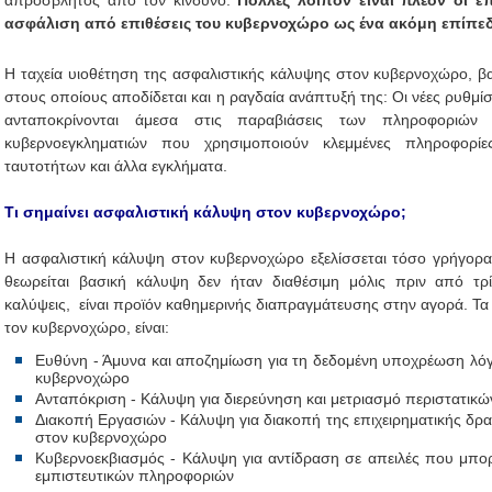
απρόσβλητος από τον κίνδυνο.
Πολλές λοιπόν είναι πλέον οι ε
ασφάλιση από επιθέσεις του κυβερνοχώρο ως ένα ακόμη επίπεδ
Η ταχεία υιοθέτηση της ασφαλιστικής κάλυψης στον κυβερνοχώρο, β
στους οποίους αποδίδεται και η ραγδαία ανάπτυξή της: Οι νέες ρυθμίσ
ανταποκρίνονται άμεσα στις παραβιάσεις των πληροφοριώ
κυβερνοεγκληματιών που χρησιμοποιούν κλεμμένες πληροφορί
ταυτοτήτων και άλλα εγκλήματα.
Τι σημαίνει ασφαλιστική κάλυψη στον κυβερνοχώρο;
Η ασφαλιστική κάλυψη στον κυβερνοχώρο εξελίσσεται τόσο γρήγορα
θεωρείται βασική κάλυψη δεν ήταν διαθέσιμη μόλις πριν από τρί
καλύψεις, είναι προϊόν καθημερινής διαπραγμάτευσης στην αγορά. Τα
τον κυβερνοχώρο, είναι:
Ευθύνη - Άμυνα και αποζημίωση για τη δεδομένη υποχρέωση λόγ
κυβερνοχώρο
Ανταπόκριση - Κάλυψη για διερεύνηση και μετριασμό περιστατικ
Διακοπή Εργασιών - Κάλυψη για διακοπή της επιχειρηματικής δρα
στον κυβερνοχώρο
Κυβερνοεκβιασμός - Κάλυψη για αντίδραση σε απειλές που μπορ
εμπιστευτικών πληροφοριών