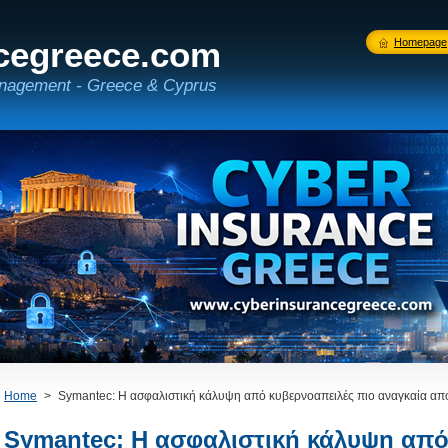
cegreece.com
Homepage
nagement - Greece & Cyprus
Home
>
Symantec: H ασφαλιστική κάλυψη από κυβερνοαπειλές πιο αναγκαία απ
Symantec: H ασφαλιστική κάλυψη από