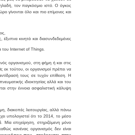
ηλαδή, τον παγκόσμιο ιστό. Ο όγκος
ρο γίνονται όλο και πιο επίμονες και
ις,
, έξυπνα κινητά και διασυνδεδεμένες
του Internet of Things.
νός οργανισμού, στη φήμη ή και στις
Ως εκ τούτου, οι οργανισμοί πρέπει να
αντίδρασή τους σε τυχόν επίθεση. Η
νευματικής ιδιοκτησίας αλλά και του
νται στην έννοια ασφαλιστική κάλυψη
η, διακοπές λειτουργίας, αλλά πάνω
χει υπολογιστεί ότι το 2014, το μέσο
 Μία επιχείρηση, στηριζόμενη μόνο
αθώς κανένας οργανισμός δεν είναι