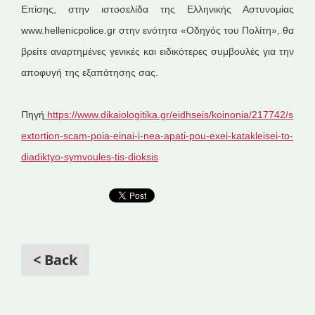
Επίσης, στην ιστοσελίδα της Ελληνικής Αστυνομίας
www.hellenicpolice.gr στην ενότητα «Οδηγός του Πολίτη», θα
βρείτε αναρτημένες γενικές και ειδικότερες συμβουλές για την
αποφυγή της εξαπάτησης σας.
Πηγή
https://www.dikaiologitika.gr/eidhseis/koinonia/217742/s
extortion-scam-poia-einai-i-nea-apati-pou-exei-katakleisei-to-
diadiktyo-symvoules-tis-dioksis
< Back