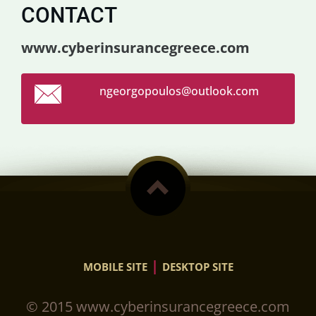
CONTACT
www.cyberinsurancegreece.com
ngeorgop
oulos@ou
tlook.co
m
|
MOBILE SITE
DESKTOP SITE
© 2015 www.cyberinsurancegreece.com