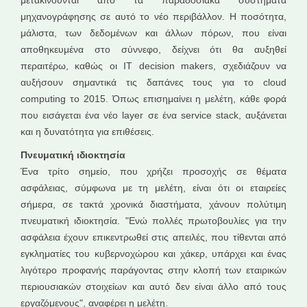
μετακινούνται από τα παραδοσιακά συστήματα
μηχανογράφησης σε αυτό το νέο περιβάλλον. Η ποσότητα,
μάλιστα, των δεδομένων και άλλων πόρων, που είναι
αποθηκευμένα στο σύννεφο, δείχνει ότι θα αυξηθεί
περαιτέρω, καθώς οι IT decision makers, σχεδιάζουν να
αυξήσουν σημαντικά τις δαπάνες τους για το cloud
computing το 2015. Όπως επισημαίνει η μελέτη, κάθε φορά
που εισάγεται ένα νέο layer σε ένα service stack, αυξάνεται
και η δυνατότητα για επιθέσεις.
Πνευματική ιδιοκτησία
Ένα τρίτο σημείο, που χρήζει προσοχής σε θέματα
ασφάλειας, σύμφωνα με τη μελέτη, είναι ότι οι εταιρείες
σήμερα, σε τακτά χρονικά διαστήματα, χάνουν πολύτιμη
πνευματική ιδιοκτησία. "Ενώ πολλές πρωτοβουλίες για την
ασφάλεια έχουν επικεντρωθεί στις απειλές, που τίθενται από
εγκληματίες του κυβερνοχώρου και χάκερ, υπάρχει και ένας
λιγότερο προφανής παράγοντας στην κλοπή των εταιρικών
περιουσιακών στοιχείων και αυτό δεν είναι άλλο από τους
εργαζόμενους", αναφέρει η μελέτη.