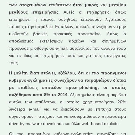
των στοχευμένων επιθέσεων ήταν μικρές και μεσαίου
μεγέθους επιχειρήσεις.
Αυτές οι επιχειρήσεις, όπως
επισημαίνει η έρευνα, συνήθως, επενδύουν λιγότερους
πόρους στην ασφάλεια. Επιπλέον, αρκετές συνεχίζουν να μην
υιοθετούν βασικές πρακτικές προστασίας, όπως ο
αποκλεισμός εκτελέσιμων αρχείων και συνημμένων
προφύλαξης οθόνης σε e-mail, αυξάνοντας τον κίνδυνο τόσο
για τις ίδιες τις επιχειρήσεις, όσο και για τους συνεργάτες
τους.
Η μελέτη διαπιστώνει, εξάλλου, ότι οι πιο προηγμένοι
κυβερνο-εγκληματίες συνεχίζουν να παραβιάζουν δίκτυα
με επιθέσεις επιπέδου spear-phishing, οι οποίες
αυξήθηκαν κατά 8% το 2014.
Αξιοσημείωτη είναι η ακρίβεια
αυτών των επιθέσεων, οι οποίες χρησιμοποίησαν 20%
λιγότερα e-mail για να διεισδύσουν με επιτυχία στους
οργανισμούς - στόχους και να ενσωματώσουν περισσότερα
drive-by malware downloads και άλλα web-based exploits.
Οι πιο προηγμένοι κυβερνο-εγκληματίες συνεχίζουν να