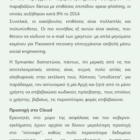
παραβιάζουν δίκτυα με επιθέσεις επιπέδου spear-phishing, οι
οποίες αυξήθηκαν κατά 8% το 2014
Συνολικά, οι κακόβουλες επιθέσεις είναι πολλαπλές και
πολυσύνθετες. Οι πιο συνήθεις εξ αυτών είναι εκείνες, που
θέτουν σε κίνδυνο το e-mail των χρηστών: με απλά μηνύματα
κειμένου για Password recovery επιτυγχάνεται εισβολή μέσω
social engineering.
Η Symantec διαπιστώνει, πάντως, ότι μερικές από τις πιο
αποτελεσματικές απάτες είναι, συχνά, πολύ απλές και
αληθοφανείς στην εκτέλεση τους. Κάποιος "υποδύεται", για
παράδειγμα, τον αστυνομικό ή μία Αρχή και ζητά από το μέσο
χρήστη να επιβεβαιώσει κωδικούς πρόσβασης, τους οποίους
ο χρήστης, βεβαίως, τις περισσότερες φορές επιβεβαιώνει.
Προσοχή στο Cloud
Ερευνητές στο χώρο της ασφάλειας και του κυβερνο-
εγκλήματος έχουν αρχίσει να δίνουν μεγαλύτερη προσοχή
στο "σύννεφο", καθώς πολύ περισσότερα δεδομένα