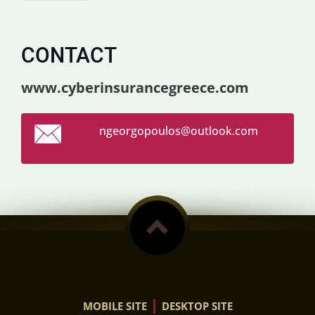
CONTACT
www.cyberinsurancegreece.com
ngeorgop
oulos@ou
tlook.co
m
|
MOBILE SITE
DESKTOP SITE