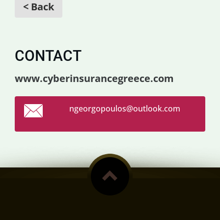
< Back
CONTACT
www.cyberinsurancegreece.com
ngeorgop
oulos@ou
tlook.co
m