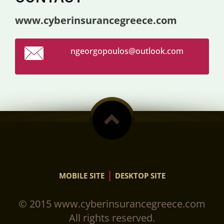
www.cyberinsurancegreece.com
ngeorgop
oulos@ou
tlook.co
m
|
MOBILE SITE
DESKTOP SITE
© 2015 www.cyberinsurancegreece.com
All rights reserved.