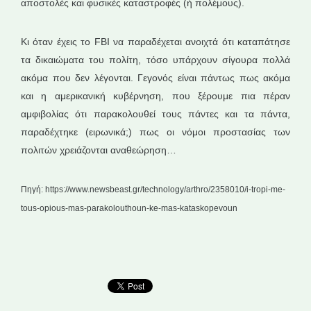
αποστολές και φυσικές καταστροφές (ή πολέμους).
Κι όταν έχεις το FBI να παραδέχεται ανοιχτά ότι καταπάτησε
τα δικαιώματα του πολίτη, τόσο υπάρχουν σίγουρα πολλά
ακόμα που δεν λέγονται. Γεγονός είναι πάντως πως ακόμα
και η αμερικανική κυβέρνηση, που ξέρουμε πια πέραν
αμφιβολίας ότι παρακολουθεί τους πάντες και τα πάντα,
παραδέχτηκε (ειρωνικά;) πως οι νόμοι προστασίας των
πολιτών χρειάζονται αναθεώρηση…
Πηγή: https://www.newsbeast.gr/technology/arthro/2358010/i-tropi-me-
tous-opious-mas-parakolouthoun-ke-mas-kataskopevoun