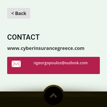
< Back
CONTACT
www.cyberinsurancegreece.com
ngeorgop
oulos@ou
tlook.co
m