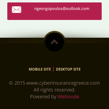
ngeorgop
oulos@ou
tlook.co
m
|
MOBILE SITE
DESKTOP SITE
© 2015 www.cyberinsurancegreece.com
All rights reserved.
Powered by
Webnode