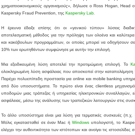
χρηματοοικονομικούς οργανισμούς»,
δήλωσε ο Ross Hogan, Head of
Kaspersky Fraud Prevention, της
Kaspersky Lab
.
Η έρευνα έδειξε επίσης ότι οι «γενικού τύπου» λύσεις διαδι
αποτελεσματική μέθοδος για την πρόληψη των ολοένα και καλύτερα
και κακόβουλων προγραμμάτων, οι οποίες μπορεί να οδηγήσουν σε 
10% των ερωτηθέντων συμφώνησε με αυτήν την επιλογή.
Μια εξειδικευμένη λύση αποτελεί την προτιμώμενη επιλογή. Το
Ka
ολοκληρωμένη λύση ασφάλειας που αποσκοπεί στην καταπολέμηση τη
Παρέχει πολυεπίπεδη προστασία για online και mobile banking υπηρε
από δύο υποσυστήματα. Το πρώτο είναι ένας clientless μηχανισμό
υποδομών μιας τράπεζας ή υπηρεσίας ηλεκτρονικών συναλλαγών, εξ
ασφάλειας, μέσω της ανάλυσης των τραπεζικών λειτουργιών στις συσ
Το άλλο υποσύστημα είναι μια λύση για τερματικές συσκευές (π.χ.
Μόλις εγκατασταθεί σε έναν Mac ή
Windows
υπολογιστή, το Kasper
ελέγχει την αυθεντικότητα των ιστότοπων και ανοίγει τις ιστοσελίδες