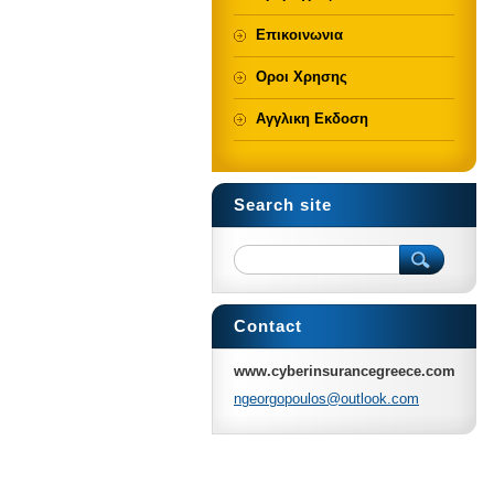
Επικοινωνια
Οροι Χρησης
Αγγλικη Εκδοση
Search site
Contact
www.cyberinsurancegreece.com
ngeorgop
oulos@ou
tlook.co
m