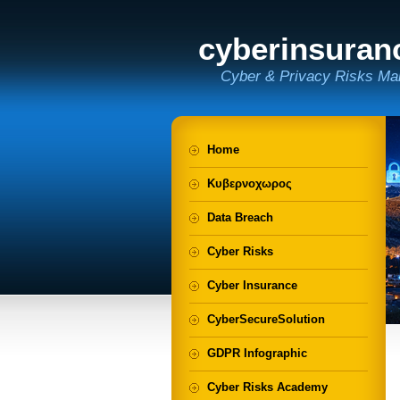
cyberinsuran
Cyber & Privacy Risks Ma
Home
Κυβερνοχωρος
Data Breach
Cyber Risks
Cyber Insurance
CyberSecureSolution
GDPR Infographic
Cyber Risks Academy