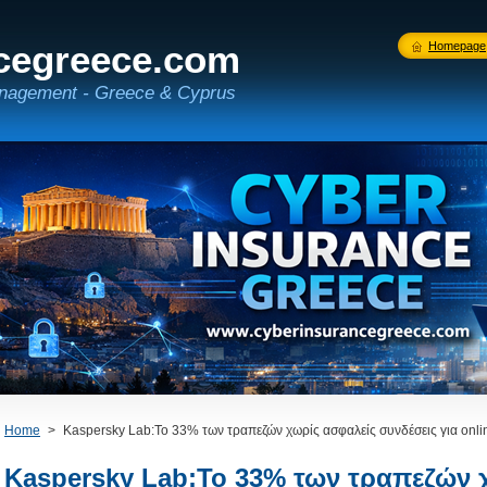
cegreece.com
Homepage
nagement - Greece & Cyprus
Home
>
Kaspersky Lab:Το 33% των τραπεζών χωρίς ασφαλείς συνδέσεις για onl
Kaspersky Lab:Το 33% των τραπεζών 