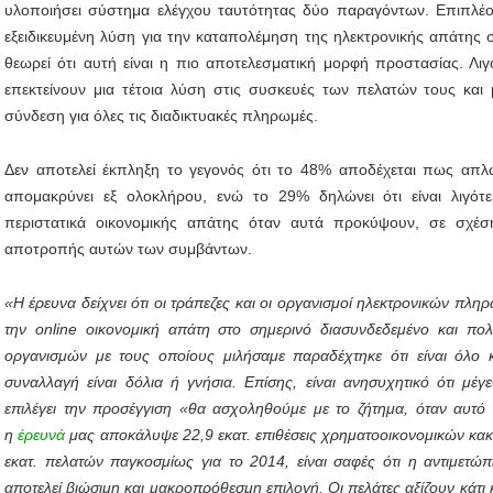
υλοποιήσει σύστημα ελέγχου ταυτότητας δύο παραγόντων. Επιπλέον
εξειδικευμένη λύση για την καταπολέμηση της ηλεκτρονικής απάτης
θεωρεί ότι αυτή είναι η πιο αποτελεσματική μορφή προστασίας. Λιγό
επεκτείνουν μια τέτοια λύση στις συσκευές των πελατών τους και
σύνδεση για όλες τις διαδικτυακές πληρωμές.
Δεν αποτελεί έκπληξη το γεγονός ότι το 48% αποδέχεται πως απλώς
απομακρύνει εξ ολοκλήρου, ενώ το 29% δηλώνει ότι είναι λιγότ
περιστατικά οικονομικής απάτης όταν αυτά προκύψουν, σε σχέσ
αποτροπής αυτών των συμβάντων.
«Η έρευνα δείχνει ότι οι τράπεζες και οι οργανισμοί ηλεκτρονικών πλ
την
online
οικονομική απάτη στο σημερινό διασυνδεδεμένο και πο
οργανισμών με τους οποίους μιλήσαμε παραδέχτηκε ότι είναι όλο κ
συναλλαγή είναι δόλια ή γνήσια. Επίσης, είναι ανησυχητικό ότι μέγ
επιλέγει την προσέγγιση «θα ασχοληθούμε με το ζήτημα, όταν αυτό π
η
έρευνά
μας αποκάλυψε 22,9 εκατ. επιθέσεις χρηματοοικονομικών κα
εκατ. πελατών παγκοσμίως για το 2014, είναι σαφές ότι η αντιμετώπ
αποτελεί βιώσιμη και μακροπρόθεσμη επιλογή. Οι πελάτες αξίζουν κάτι κα