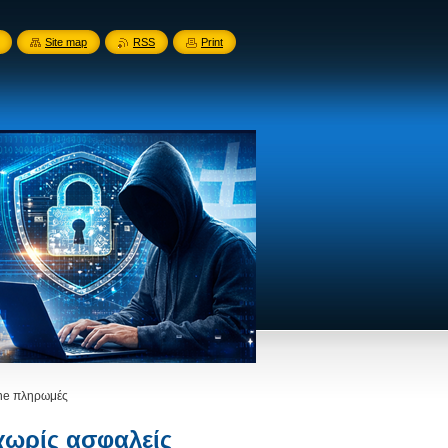
Site map
RSS
Print
ine πληρωμές
χωρίς ασφαλείς