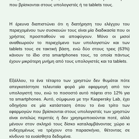
που βρίσκονται στους υπολογιστές ή τα tablets τους.
Η έρευνα διαπιστώνει ότι η διατήρηση του ελέγχου του
περιεχομένου των συσκευών τους είναι μία διαδικασία που οι
χρήστες προσπαθούν να αποφύγουν. Μόνο οι μισοί
αναθεωρούν το περιεχόμενο των υπολογιστών και των
tablets τους σε τακτική βάση, ενώ δύο στους τρεις (63%)
κάνουν το ίδιο στα smartphones τους, τα οποία πάντως
έχουν μικρότερη μνήμη από τους υπολογιστές και τα tablets.
Εξάλλου, το ένα τέταρτο των χρηστών δεν θυμάται πότε
Στην πραγματικότητα, βάσει των ευρημάτων της μελέτης, το
απεγκατέστησε τελευταία φορά μία εφαρμογή από τον
35% των χρηστών έχει διαγράψει εφαρμογές που βρίσκονται
υπολογιστή του, ενώ το ποσοστό αυτό πέφτει στο 12% για
στα smartphones τους λόγω της έλλειψης χώρου, ενώ μόλις
τα smartphones. Αυτό, σύμφωνα με την Kaspersky Lab, έχει
οδηγήσει σε μία κατάσταση όπου το ένα τρίτο των
το 13% των χρηστών κάνει το ίδιο στους υπολογιστές του.
εφαρμογών που βρίσκονται στους υπολογιστές των χρηστών
είναι εντελώς περιττές ή δεν χρησιμοποιούνται ποτέ, αλλά
μένουν στον σκληρό τους δίσκο καταλαμβάνοντας χώρο κι
ενδεχομένως να τρέχουν στο παρασκήνιο, θέτοντας σε
κίνδυνο τα ευαίσθητα δεδομένα.