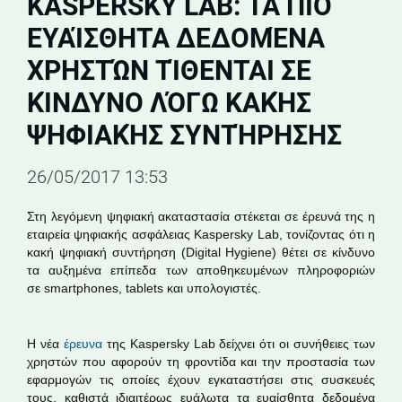
KASPERSKY LAB: ΤΑ ΠΙΟ
ΕΥΑΊΣΘΗΤΑ ΔΕΔΟΜΈΝΑ
ΧΡΗΣΤΏΝ ΤΊΘΕΝΤΑΙ ΣΕ
ΚΊΝΔΥΝΟ ΛΌΓΩ ΚΑΚΉΣ
ΨΗΦΙΑΚΉΣ ΣΥΝΤΉΡΗΣΗΣ
26/05/2017 13:53
Στη λεγόμενη ψηφιακή ακαταστασία στέκεται σε έρευνά της η
εταιρεία ψηφιακής ασφάλειας Kaspersky Lab, τονίζοντας ότι η
κακή ψηφιακή συντήρηση (Digital Hygiene) θέτει σε κίνδυνο
τα αυξημένα επίπεδα των αποθηκευμένων πληροφοριών
σε smartphones, tablets και υπολογιστές.
Η νέα
έρευνα
της Kaspersky Lab δείχνει ότι οι συνήθειες των
χρηστών που αφορούν τη φροντίδα και την προστασία των
εφαρμογών τις οποίες έχουν εγκαταστήσει στις συσκευές
τους, καθιστά ιδιαιτέρως ευάλωτα τα ευαίσθητα δεδομένα