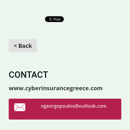
< Back
CONTACT
www.cyberinsurancegreece.com
ngeorgop
oulos@ou
tlook.co
m