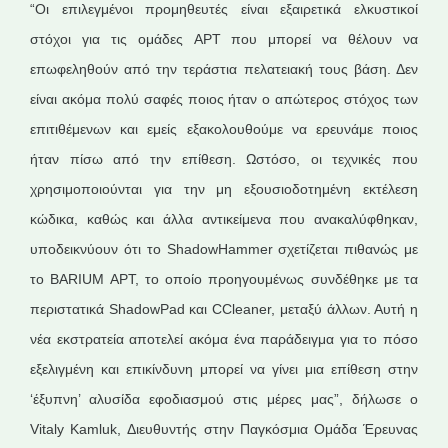
“Οι επιλεγμένοι προμηθευτές είναι εξαιρετικά ελκυστικοί
στόχοι για τις ομάδες APT που μπορεί να θέλουν να
επωφεληθούν από την τεράστια πελατειακή τους βάση. Δεν
είναι ακόμα πολύ σαφές ποιος ήταν ο απώτερος στόχος των
επιτιθέμενων και εμείς εξακολουθούμε να ερευνάμε ποιος
ήταν πίσω από την επίθεση. Ωστόσο, οι τεχνικές που
χρησιμοποιούνται για την μη εξουσιοδοτημένη εκτέλεση
κώδικα, καθώς και άλλα αντικείμενα που ανακαλύφθηκαν,
υποδεικνύουν ότι το ShadowHammer σχετίζεται πιθανώς με
το BARIUM APT, το οποίο προηγουμένως συνδέθηκε με τα
περιστατικά ShadowPad και CCleaner, μεταξύ άλλων. Αυτή η
νέα εκστρατεία αποτελεί ακόμα ένα παράδειγμα για το πόσο
εξελιγμένη και επικίνδυνη μπορεί να γίνει μια επίθεση στην
‘έξυπνη’ αλυσίδα εφοδιασμού στις μέρες μας”, δήλωσε ο
Vitaly Kamluk, Διευθυντής στην Παγκόσμια Ομάδα Έρευνας