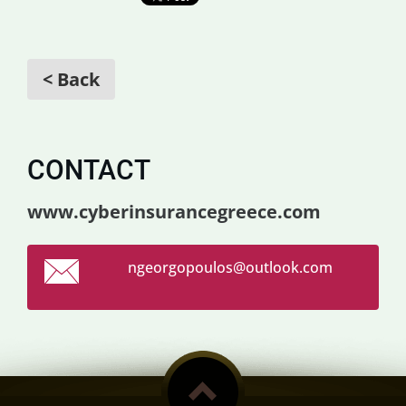
< Back
CONTACT
www.cyberinsurancegreece.com
ngeorgop
oulos@ou
tlook.co
m