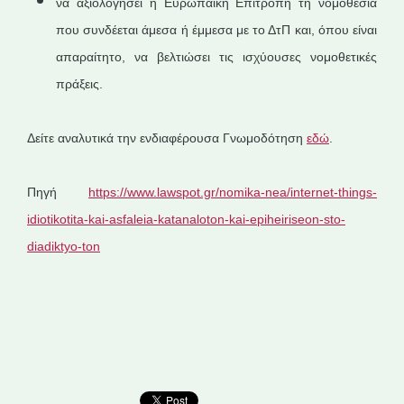
να αξιολογήσει η Ευρωπαϊκή Επιτροπή τη νομοθεσία
που συνδέεται άμεσα ή έμμεσα με το ΔτΠ και, όπου είναι
απαραίτητο, να βελτιώσει τις ισχύουσες νομοθετικές
πράξεις.
Δείτε αναλυτικά την ενδιαφέρουσα Γνωμοδότηση
εδώ
.
Πηγή
https://www.lawspot.gr/nomika-nea/internet-things-
idiotikotita-kai-asfaleia-katanaloton-kai-epiheiriseon-sto-
diadiktyo-ton