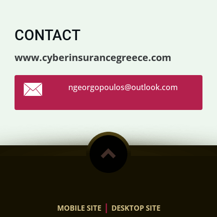
CONTACT
www.cyberinsurancegreece.com
ngeorgop
oulos@ou
tlook.co
m
|
MOBILE SITE
DESKTOP SITE