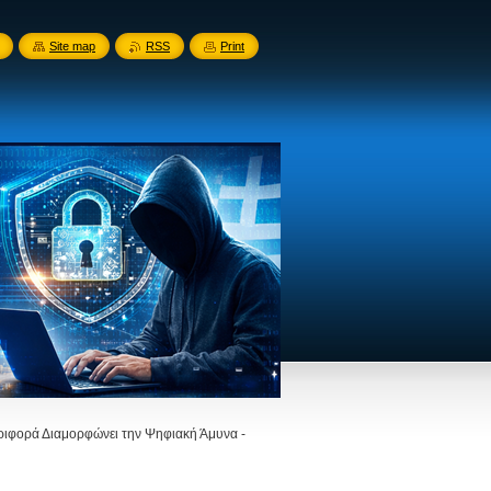
Site map
RSS
Print
ιφορά Διαμορφώνει την Ψηφιακή Άμυνα -