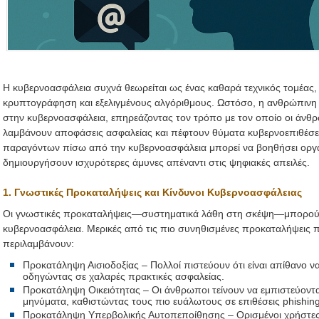
Η κυβερνοασφάλεια συχνά θεωρείται ως ένας καθαρά τεχνικός τομέας, π
κρυπτογράφηση και εξελιγμένους αλγόριθμους. Ωστόσο, η ανθρώπινη 
στην κυβερνοασφάλεια, επηρεάζοντας τον τρόπο με τον οποίο οι άνθρω
λαμβάνουν αποφάσεις ασφαλείας και πέφτουν θύματα κυβερνοεπιθέσ
παραγόντων πίσω από την κυβερνοασφάλεια μπορεί να βοηθήσει οργα
δημιουργήσουν ισχυρότερες άμυνες απέναντι στις ψηφιακές απειλές.
1. Γνωστικές Προκαταλήψεις και Κίνδυνοι Κυβερνοασφάλειας
Οι γνωστικές προκαταλήψεις—συστηματικά λάθη στη σκέψη—μπορούν
κυβερνοασφάλεια. Μερικές από τις πιο συνηθισμένες προκαταλήψεις 
περιλαμβάνουν:
Προκατάληψη Αισιοδοξίας – Πολλοί πιστεύουν ότι είναι απίθανο ν
οδηγώντας σε χαλαρές πρακτικές ασφαλείας.
Προκατάληψη Οικειότητας – Οι άνθρωποι τείνουν να εμπιστεύονται
μηνύματα, καθιστώντας τους πιο ευάλωτους σε επιθέσεις phishing
Προκατάληψη Υπερβολικής Αυτοπεποίθησης – Ορισμένοι χρήστες θ