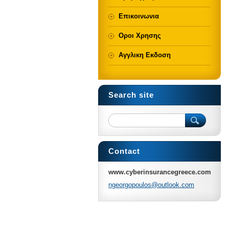
Επικοινωνια
Οροι Χρησης
Αγγλικη Εκδοση
Search site
Contact
www.cyberinsurancegreece.com
ngeorgop
oulos@ou
tlook.co
m