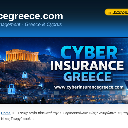
cegreece.com
Homepage
nagement - Greece & Cyprus
Home
>
Η Ψυχολογία πίσω από την Κυβερνοασφάλεια: Πώς η Ανθρώπινη Συμπερ
Νίκος Γεωργόπουλος