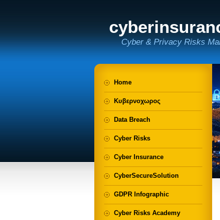
cyberinsuran
Cyber & Privacy Risks Ma
Home
Κυβερνοχωρος
Data Breach
Cyber Risks
Cyber Insurance
CyberSecureSolution
GDPR Infographic
Cyber Risks Academy