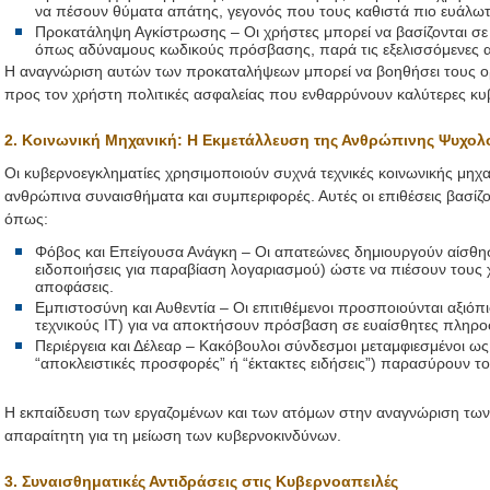
να πέσουν θύματα απάτης, γεγονός που τους καθιστά πιο ευάλω
Προκατάληψη Αγκίστρωσης – Οι χρήστες μπορεί να βασίζονται σε
όπως αδύναμους κωδικούς πρόσβασης, παρά τις εξελισσόμενες α
Η αναγνώριση αυτών των προκαταλήψεων μπορεί να βοηθήσει τους ορ
προς τον χρήστη πολιτικές ασφαλείας που ενθαρρύνουν καλύτερες κυ
2. Κοινωνική Μηχανική: Η Εκμετάλλευση της Ανθρώπινης Ψυχολ
Οι κυβερνοεγκληματίες χρησιμοποιούν συχνά τεχνικές κοινωνικής μηχ
ανθρώπινα συναισθήματα και συμπεριφορές. Αυτές οι επιθέσεις βασίζο
όπως:
Φόβος και Επείγουσα Ανάγκη – Οι απατεώνες δημιουργούν αίσθηση
ειδοποιήσεις για παραβίαση λογαριασμού) ώστε να πιέσουν τους 
αποφάσεις.
Εμπιστοσύνη και Αυθεντία – Οι επιτιθέμενοι προσποιούνται αξιόπ
τεχνικούς IT) για να αποκτήσουν πρόσβαση σε ευαίσθητες πληρο
Περιέργεια και Δέλεαρ – Κακόβουλοι σύνδεσμοι μεταμφιεσμένοι ως
“αποκλειστικές προσφορές” ή “έκτακτες ειδήσεις”) παρασύρουν το
Η εκπαίδευση των εργαζομένων και των ατόμων στην αναγνώριση των τ
απαραίτητη για τη μείωση των κυβερνοκινδύνων.
3. Συναισθηματικές Αντιδράσεις στις Κυβερνοαπειλές