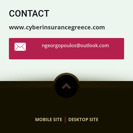
CONTACT
www.cyberinsurancegreece.com
ngeorgop
oulos@ou
tlook.co
m
|
MOBILE SITE
DESKTOP SITE