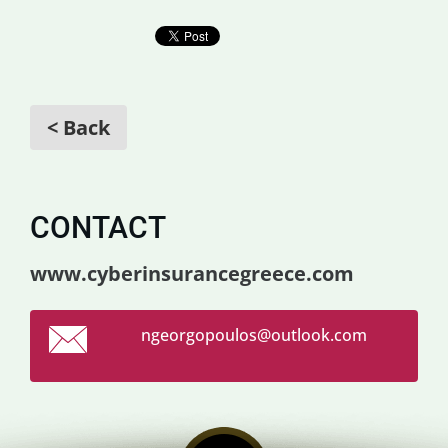
< Back
CONTACT
www.cyberinsurancegreece.com
ngeorgop
oulos@ou
tlook.co
m