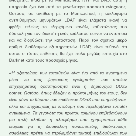
ενισχυτής. Μαζί με τα Memcached, NTP και DNS, αυτή η
υπηρεσία έχει ένα από τα μεγαλύτερα ποσοστά ενίσχυσης.
Ωστόσο, σε αντίθεση με το Memcached, η κυκλοφορία
ανεπιθύμητων μηνυμάτων LDAP είναι ελάχιστα ικανή να
φράξει τελείως το εξερχόμενο κανάλι, καθιστώντας πιο
δύσκολη για τον ιδιοκτήτη ενός ευάλωτου server να εντοπίσει
και να διορθώσει την κατάσταση. Παρά τον σχετικά μικρό
αριθμό διαθέσιμων εξυπηρετητών LDAP, είναι πιθανό ότι
αυτός ο τύπος επίθεσης θα έχει πολύ μεγάλη επιτυχία στο
Darknet κατά τους προσεχείς μήνες.
«Η αξιοποίηση των ευπαθειών είναι ένα από τα αγαπημένα
μέσα για τους ψηφιακούς εγκληματίες, των οποίων
επιχειρηματική δραστηριότητα είναι η δημιουργία
DDoS
botnet
. Ωστόσο, όπως έδειξαν οι πρώτοι μήνες του έτους, δεν
είναι μόνο τα θύματα των επιθέσεων
DDoS
που επηρεάζονται,
αλλά και επιχειρήσεις με υποδομή που περιλαμβάνει ευπαθή
αντικείμενα. Τα γεγονότα του πρώτου τριμήνου επιβεβαιώνουν
μια απλή αλήθεια: η πλατφόρμα που χρησιμοποιεί κάθε
εταιρεία για τη διασφάλιση πολυεπίπεδης διαδικτυακής
ασφάλειας πρέπει να περιλαμβάνει τακτική επιδιόρθωση των