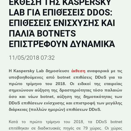
EΚΘΕΣΗ ΤΗΣ KASPERSKY
LAB ΓΙΑ ΕΠΙΘΈΣΕΙΣ DDOS:
ΕΠΙΘΈΣΕΙΣ ΕΝΊΣΧΥΣΗΣ ΚΑΙ
ΠΑΛΙΆ BOTNETS
ΕΠΙΣΤΡΈΦΟΥΝ ΔΥΝΑΜΙΚΆ
11/05/2018 07:32
Η
Kaspersky
Lab
δημοσίευσε
έκθεση
αναφορικά με τις
υποβοηθούμενες από
botnet
επιθέσεις
DDoS
για το
πρώτο τρίμηνο του 2018. Οι ειδικοί της εταιρείας
σημειώνουν αύξηση της δραστηριότητας τόσο παλαιών
όσο και νέων
botnet
, αύξηση της δημοτικότητας των
DDoS
επιθέσεων ενίσχυσης και επιστροφή των μεγάλης
διάρκειας (πολλών ημερών) επιθέσεων
DDoS
.
Κατά το πρώτο τρίμηνο του 2018, τα DDoS botnet
επιτέθηκαν σε διαδικτυακές πηγές σε 79 χώρες. Οι χώρες