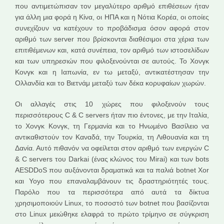
που αντιμετώπισαν τον μεγαλύτερο αριθμό επιθέσεων ήταν
για άλλη μια φορά η Κίνα, οι ΗΠΑ και η Νότια Κορέα, οι οποίες
συνεχίζουν να κατέχουν το προβάδισμα όσον αφορά στον
αριθμό των server που βρίσκονται διαθέσιμοι στα χέρια των
επιτιθέμενων και, κατά συνέπεια, τον αριθμό των ιστοσελίδων
και των υπηρεσιών που φιλοξενούνται σε αυτούς. Το Χονγκ
Κονγκ και η Ιαπωνία, εν τω μεταξύ, αντικατέστησαν την
Ολλανδία και το Βιετνάμ μεταξύ των δέκα κορυφαίων χωρών.
Οι αλλαγές στις 10 χώρες που φιλοξενούν τους
περισσότερους C & C servers ήταν πιο έντονες, με την Ιταλία,
το Χονγκ Κονγκ, τη Γερμανία και το Ηνωμένο Βασίλειο να
αντικαθιστούν τον Καναδά, την Τουρκία, τη Λιθουανία και τη
Δανία. Αυτό πιθανόν να οφείλεται στον αριθμό των ενεργών C
& C servers του Darkai (ένας κλώνος του Mirai) και των bots
AESDDoS που αυξάνονται δραματικά και τα παλιά botnet Xor
και Yoyo που επαναλαμβάνουν τις δραστηριότητές τους.
Παρόλο που τα περισσότερα από αυτά τα δίκτυα
χρησιμοποιούν Linux, το ποσοστό των botnet που βασίζονται
στο Linux μειώθηκε ελαφρά το πρώτο τρίμηνο σε σύγκριση