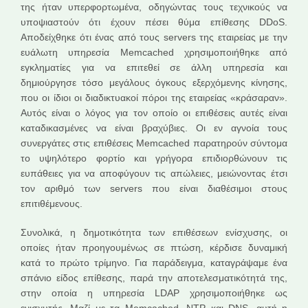
της ήταν υπερφορτωμένα, οδηγώντας τους τεχνικούς να
υποψιαστούν ότι έχουν πέσει θύμα επίθεσης DDoS.
Αποδείχθηκε ότι ένας από τους servers της εταιρείας με την
ευάλωτη υπηρεσία Memcached χρησιμοποιήθηκε από
εγκληματίες για να επιτεθεί σε άλλη υπηρεσία και
δημιούργησε τόσο μεγάλους όγκους εξερχόμενης κίνησης,
που οι ίδιοι οι διαδικτυακοί πόροι της εταιρείας «κράσαραν».
Αυτός είναι ο λόγος για τον οποίο οι επιθέσεις αυτές είναι
καταδικασμένες να είναι βραχύβιες. Οι εν αγνοία τους
συνεργάτες στις επιθέσεις Memcached παρατηρούν σύντομα
το υψηλότερο φορτίο και γρήγορα επιδιορθώνουν τις
ευπάθειες για να αποφύγουν τις απώλειες, μειώνοντας έτσι
τον αριθμό των servers που είναι διαθέσιμοι στους
επιτιθέμενους.
Συνολικά, η δημοτικότητα των επιθέσεων ενίσχυσης, οι
οποίες ήταν προηγουμένως σε πτώση, κέρδισε δυναμική
κατά το πρώτο τρίμηνο. Για παράδειγμα, καταγράψαμε ένα
σπάνιο είδος επίθεσης, παρά την αποτελεσματικότητά της,
στην οποία η υπηρεσία LDAP χρησιμοποιήθηκε ως