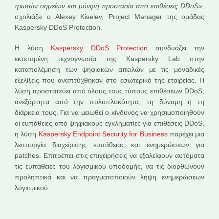
τρωτών σημείων και μόνιμη προστασία από επιθέσεις
DDoS
»,
σχολιάζει ο Alexey Kiselev, Project Manager της ομάδας
Kaspersky DDoS Protection.
Η λύση
Kaspersky DDoS Protection
συνδυάζει την
εκτεταμένη τεχνογνωσία της Kaspersky Lab στην
καταπολέμηση των ψηφιακών απειλών με τις μοναδικές
εξελίξεις που αναπτύχθηκαν στο εσωτερικό της εταιρείας. Η
λύση προστατεύει από όλους τους τύπους επιθέσεων DDoS,
ανεξάρτητα από την πολυπλοκότητα, τη δύναμη ή τη
διάρκεια τους. Για να μειωθεί ο κίνδυνος να χρησιμοποιηθούν
οι ευπάθειες από ψηφιακούς εγκληματίες για επιθέσεις DDoS,
η λύση
Kaspersky Endpoint Security for Business
παρέχει μια
λειτουργία διαχείρισης ευπάθειας και ενημερώσεων για
patches. Επιτρέπει στις επιχειρήσεις να εξαλείφουν αυτόματα
τις ευπάθειες του λογισμικού υποδομής, να τις διορθώνουν
προληπτικά και να πραγματοποιούν λήψη ενημερώσεων
λογισμικού.