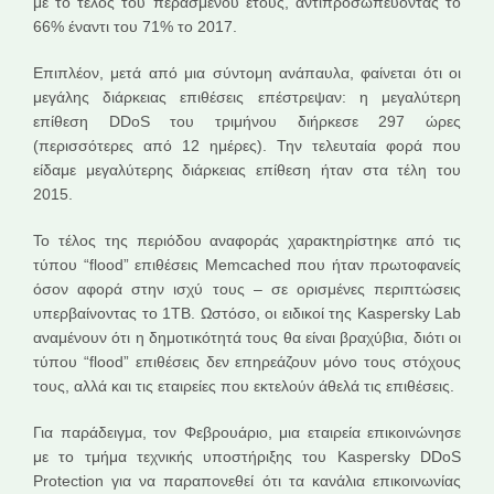
με το τέλος του περασμένου έτους, αντιπροσωπεύοντας το
66% έναντι του 71% το 2017.
Επιπλέον, μετά από μια σύντομη ανάπαυλα, φαίνεται ότι οι
μεγάλης διάρκειας επιθέσεις επέστρεψαν: η μεγαλύτερη
επίθεση DDoS του τριμήνου διήρκεσε 297 ώρες
(περισσότερες από 12 ημέρες). Την τελευταία φορά που
είδαμε μεγαλύτερης διάρκειας επίθεση ήταν στα τέλη του
2015.
Το τέλος της περιόδου αναφοράς χαρακτηρίστηκε από τις
τύπου “flood” επιθέσεις Memcached που ήταν πρωτοφανείς
όσον αφορά στην ισχύ τους – σε ορισμένες περιπτώσεις
υπερβαίνοντας το 1TB. Ωστόσο, οι ειδικοί της Kaspersky Lab
αναμένουν ότι η δημοτικότητά τους θα είναι βραχύβια, διότι οι
τύπου “flood” επιθέσεις δεν επηρεάζουν μόνο τους στόχους
τους, αλλά και τις εταιρείες που εκτελούν άθελά τις επιθέσεις.
Για παράδειγμα, τον Φεβρουάριο, μια εταιρεία επικοινώνησε
με το τμήμα τεχνικής υποστήριξης του Kaspersky DDoS
Protection για να παραπονεθεί ότι τα κανάλια επικοινωνίας