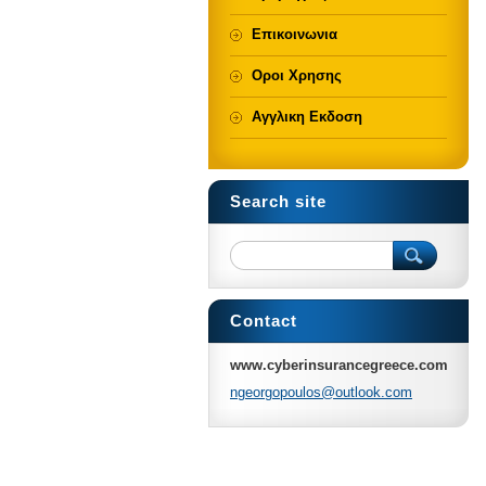
Επικοινωνια
Οροι Χρησης
Αγγλικη Εκδοση
Search site
Contact
www.cyberinsurancegreece.com
ngeorgop
oulos@ou
tlook.co
m