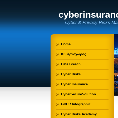
cyberinsuran
Cyber & Privacy Risks Ma
Home
Κυβερνοχωρος
Data Breach
Cyber Risks
Cyber Insurance
CyberSecureSolution
GDPR Infographic
Cyber Risks Academy