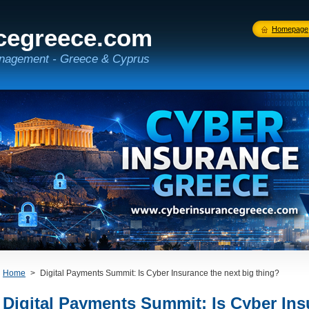
cegreece.com
Homepage
nagement - Greece & Cyprus
Home
>
Digital Payments Summit: Is Cyber Insurance the next big thing?
Digital Payments Summit: Is Cyber Ins