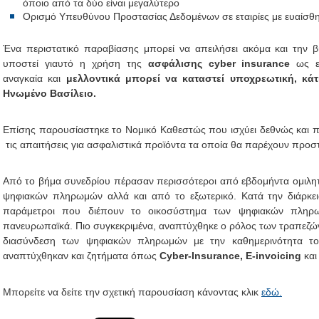
όποιο από τα δύο είναι μεγαλύτερο
Ορισμό Υπευθύνου Προστασίας Δεδομένων σε εταιρίες με ευαίσθ
Ένα περιστατικό παραβίασης μπορεί να απειλήσει ακόμα και την βι
υποστεί γιαυτό η χρήση της
ασφάλισης cyber insurance
ως ερ
αναγκαία και
μελλοντικά μπορεί να καταστεί υποχρεωτική, κάτ
Ηνωμένο Βασίλειο.
Επίσης παρουσίαστηκε το Νομικό Καθεστώς που ισχύει δεθνώς και π
τις απαιτήσεις για ασφαλιστικά προϊόντα τα οποία θα παρέχουν προσ
Από το βήμα συνεδρίου πέρασαν περισσότεροι από εβδομήντα ομιλητ
ψηφιακών πληρωμών αλλά και από το εξωτερικό. Κατά την διάρκει
παράμετροι που διέπουν το οικοσύστημα των ψηφιακών πληρ
πανευρωπαϊκά. Πιο συγκεκριμένα, αναπτύχθηκε ο ρόλος των τραπεζώ
διασύνδεση των ψηφιακών πληρωμών με την καθημερινότητα το
αναπτύχθηκαν και ζητήματα όπως
Cyber-Insurance, E-invoicing
κα
Μπορείτε να δείτε την σχετική παρουσίαση κάνοντας κλικ
εδώ.