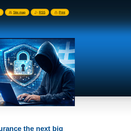
Site map
RSS
Print
urance the next big