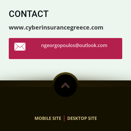
CONTACT
www.cyberinsurancegreece.com
ngeorgop
oulos@ou
tlook.co
m
|
MOBILE SITE
DESKTOP SITE