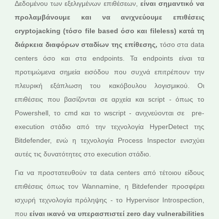
Δεδομένου των εξελιγμένων επιθέσεων,
είναι σημαντικό να
προλαμβάνουμε και να ανιχνεύουμε επιθέσεις
cryptojacking (τόσο file based όσο και fileless) κατά τη
διάρκεια διαφόρων σταδίων της επίθεσης,
τόσο στα data
centers όσο και στα endpoints. Τα endpoints είναι τα
προτιμώμενα σημεία εισόδου που συχνά επιτρέπουν την
πλευρική εξάπλωση του κακόβουλου λογισμικού. Οι
επιθέσεις που βασίζονται σε αρχεία και script - όπως το
Powershell, το cmd και το wscript - ανιχνεύονται σε pre-
execution στάδιο από την τεχνολογία HyperDetect της
Bitdefender, ενώ η τεχνολογία Process Inspector ενισχύει
αυτές τις δυνατότητες στο execution στάδιο.
Για να προστατευθούν τα data centers από τέτοιου είδους
επιθέσεις όπως τον Wannamine, η Bitdefender προσφέρει
ισχυρή τεχνολογία πρόληψης - το Hypervisor Introspection,
που
είναι ικανό να υπερασπιστεί zero day vulnerabilities