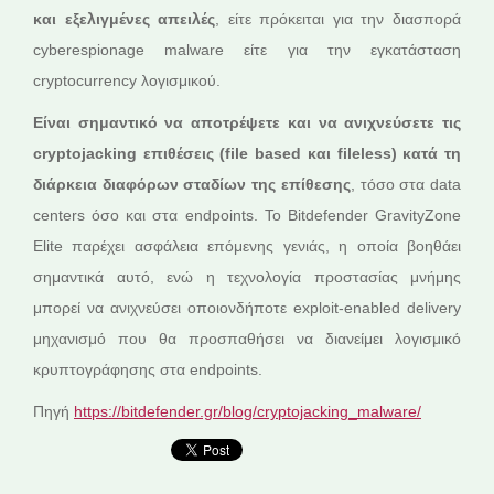
και εξελιγμένες απειλές
, είτε πρόκειται για την διασπορά
cyberespionage malware είτε για την εγκατάσταση
cryptocurrency λογισμικού.
Είναι σημαντικό να αποτρέψετε και να ανιχνεύσετε τις
cryptojacking επιθέσεις (file based και fileless) κατά τη
διάρκεια διαφόρων σταδίων της επίθεσης
, τόσο στα data
centers όσο και στα endpoints. Το Bitdefender GravityZone
Elite παρέχει ασφάλεια επόμενης γενιάς, η οποία βοηθάει
σημαντικά αυτό, ενώ η τεχνολογία προστασίας μνήμης
μπορεί να ανιχνεύσει οποιονδήποτε exploit-enabled delivery
μηχανισμό που θα προσπαθήσει να διανείμει λογισμικό
κρυπτογράφησης στα endpoints.
Πηγή
https://bitdefender.gr/blog/cryptojacking_malware/