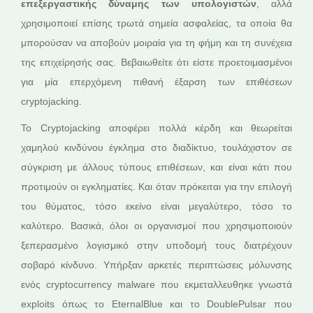
επεξεργαστικής δύναμης των υπολογιστών
, αλλά
χρησιμοποιεί επίσης τρωτά σημεία ασφαλείας, τα οποία θα
μπορούσαν να αποβούν μοιραία για τη φήμη και τη συνέχεια
της επιχείρησής σας. Βεβαιωθείτε ότι είστε προετοιμασμένοι
για μία επερχόμενη πιθανή έξαρση των επιθέσεων
cryptojacking.
Το Cryptojacking αποφέρει πολλά κέρδη και θεωρείται
χαμηλού κινδύνου έγκλημα στο διαδίκτυο, τουλάχιστον σε
σύγκριση με άλλους τύπους επιθέσεων, και είναι κάτι που
προτιμούν οι εγκληματίες. Και όταν πρόκειται για την επιλογή
του θύματος, τόσο εκείνο είναι μεγαλύτερο, τόσο το
καλύτερο. Βασικά, όλοι οι οργανισμοί που χρησιμοποιούν
ξεπερασμένο λογισμικό στην υποδομή τους διατρέχουν
σοβαρό κίνδυνο. Υπήρξαν αρκετές περιπτώσεις μόλυνσης
ενός cryptocurrency malware που εκμεταλλευθηκε γνωστά
exploits όπως το EternalBlue και το DoublePulsar που