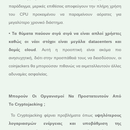
παράδειγμα, μερικές επιθέσεις αποφεύγουν την πλήρη χρήση
του CPU προκειμένου να παραμείνουν αόρατες για
μεγαλύτερο χρονικό διάστημα.
•
Τα θύματα παύουν σιγά σιγά να είναι απλοί χρήστες
καθώς οι νέοι στόχοι είναι μεγάλα
data
centers
και
δομές
cloud
. Αυτή η προοπτική είναι ακόμα πιο
ανησυχητική, διότι στην προσπάθειά τους να διεισδύσουν, οι
coinjackers θα μπορούσαν πιθανώς να εκμεταλλευτούν άλλες
αδυναμίες ασφαλείας.
Μπορούν Οι Οργανισμοί Να Προστατευτούν Από
Το
Cryptojacking ;
Το Cryptojacking φέρνει προβλήματα όπως
υψηλότερους
λογαριασμών ενέργειας και υποβάθμιση της