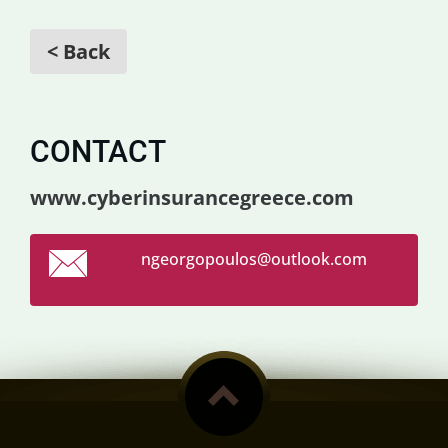
< Back
CONTACT
www.cyberinsurancegreece.com
ngeorgop
oulos@ou
tlook.co
m