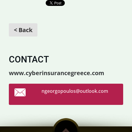
< Back
CONTACT
www.cyberinsurancegreece.com
ngeorgop
oulos@ou
tlook.co
m