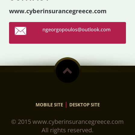
www.cyberinsurancegreece.com
ngeorgop
oulos@ou
tlook.co
m
|
MOBILE SITE
DESKTOP SITE
© 2015 www.cyberinsurancegreece.com
All rights reserved.