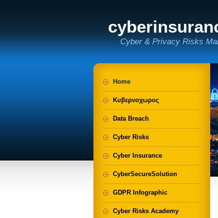
cyberinsuran
Cyber & Privacy Risks Ma
Home
Κυβερνοχωρος
Data Breach
Cyber Risks
Cyber Insurance
CyberSecureSolution
GDPR Infographic
Cyber Risks Academy