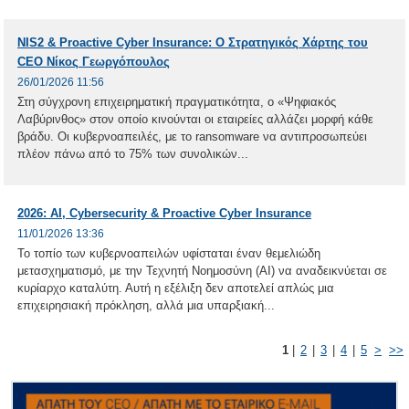
NIS2 & Proactive Cyber Insurance: Ο Στρατηγικός Χάρτης του
CEO Νίκος Γεωργόπουλος
26/01/2026 11:56
Στη σύγχρονη επιχειρηματική πραγματικότητα, ο «Ψηφιακός
Λαβύρινθος» στον οποίο κινούνται οι εταιρείες αλλάζει μορφή κάθε
βράδυ. Οι κυβερνοαπειλές, με το ransomware να αντιπροσωπεύει
πλέον πάνω από το 75% των συνολικών...
2026: AI, Cybersecurity & Proactive Cyber Insurance
11/01/2026 13:36
Το τοπίο των κυβερνοαπειλών υφίσταται έναν θεμελιώδη
μετασχηματισμό, με την Τεχνητή Νοημοσύνη (AI) να αναδεικνύεται σε
κυρίαρχο καταλύτη. Αυτή η εξέλιξη δεν αποτελεί απλώς μια
επιχειρησιακή πρόκληση, αλλά μια υπαρξιακή...
1
|
2
|
3
|
4
|
5
>
>>