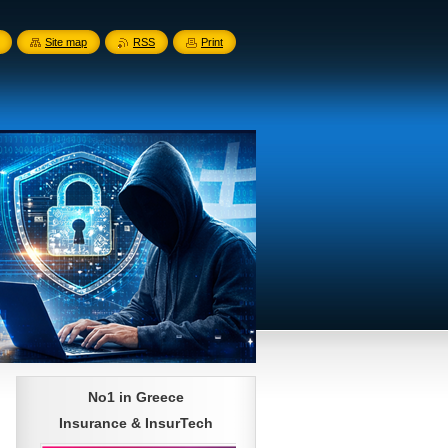
Site map
RSS
Print
No1 in Greece
Insurance & InsurTech