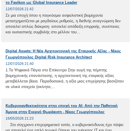
το Favikon ως Global Insurance Leader
12/07/2026 21:42
Σε μια εποχή όπου η παγκόσμια ασφαλιστική βιομηχανία
μετασχηματίζεται με ραγδαίους ρυθμούς, η διεθνής αναγνώριση δεν
αποτελεί απλώς διάκριση· αποτελεί απόδειξη επιρροής, συνέπειας
και ουσιαστικής συμβολής στο μέλλον του...
Digital Assets: Η Νέα Αρχιτεκτονική της Εταιρικής Αξίας - Nίκος
Γεωργόπουλος Digital Risk Insurance Architect
12/07/2026 21:40
1.Τα Ψηφιακά Πάγια στο Επίκεντρο Στην αυγή της πέμπτης
βιομηχανικής επανάστασης, η αρχιτεκτονική της εταιρικής αξίας
μεταβάλλεται βίαια. Παραδοσιακά, η αξία μιας επιχείρησης βασιζόταν
σε υλικά στοιχεία (ακίνητα,...
Κυβερνοανθεκτικότητα στην εποχή του ΑΙ: Από την Παθητική
Άμυνα στην Ενεργό Θωράκιση - Νίκος Γεωργόπουλος
16/05/2026 21:23
Στο σύγχρονο επιχειρηματικό τοπίο, ο κυβερνοκίνδυνος έχει πάψει
να αποτελεί ένα απλό τεχνικό ζήτημα του τμήματος IT και έχει