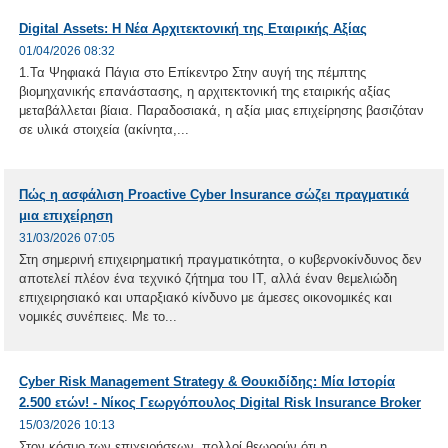
Digital Assets: Η Νέα Αρχιτεκτονική της Εταιρικής Αξίας
01/04/2026 08:32
1.Τα Ψηφιακά Πάγια στο Επίκεντρο Στην αυγή της πέμπτης
βιομηχανικής επανάστασης, η αρχιτεκτονική της εταιρικής αξίας
μεταβάλλεται βίαια. Παραδοσιακά, η αξία μιας επιχείρησης βασιζόταν
σε υλικά στοιχεία (ακίνητα,...
Πώς η ασφάλιση Proactive Cyber Insurance σώζει πραγματικά
μια επιχείρηση
31/03/2026 07:05
Στη σημερινή επιχειρηματική πραγματικότητα, ο κυβερνοκίνδυνος δεν
αποτελεί πλέον ένα τεχνικό ζήτημα του IT, αλλά έναν θεμελιώδη
επιχειρησιακό και υπαρξιακό κίνδυνο με άμεσες οικονομικές και
νομικές συνέπειες. Με το...
Cyber Risk Management Strategy & Θουκιδίδης: Μία Ιστορία
2.500 ετών! - Νίκος Γεωργόπουλος Digital Risk Insurance Broker
15/03/2026 10:13
Στον κόσμο των επιχειρήσεων, πολλοί θεωρούν ότι η