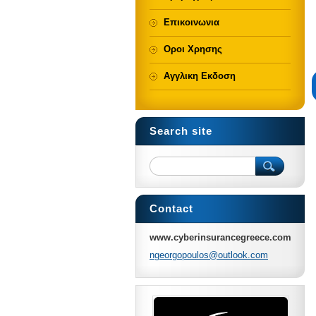
Επικοινωνια
Οροι Χρησης
Αγγλικη Εκδοση
Search site
Contact
www.cyberinsurancegreece.com
ngeorgop
oulos@ou
tlook.co
m