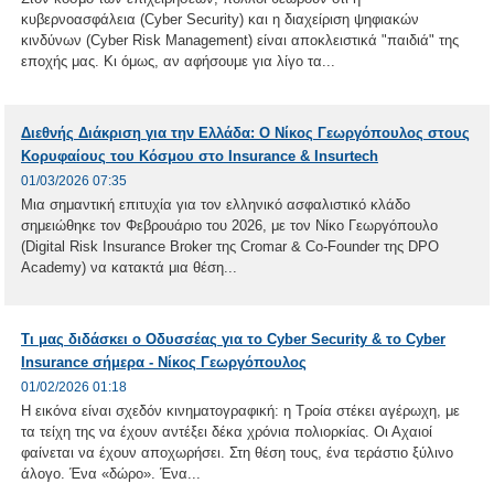
κυβερνοασφάλεια (Cyber Security) και η διαχείριση ψηφιακών
κινδύνων (Cyber Risk Management) είναι αποκλειστικά "παιδιά" της
εποχής μας. Κι όμως, αν αφήσουμε για λίγο τα...
Διεθνής Διάκριση για την Ελλάδα: Ο Νίκος Γεωργόπουλος στους
Κορυφαίους του Κόσμου στο Insurance & Insurtech
01/03/2026 07:35
Μια σημαντική επιτυχία για τον ελληνικό ασφαλιστικό κλάδο
σημειώθηκε τον Φεβρουάριο του 2026, με τον Νίκο Γεωργόπουλο
(Digital Risk Insurance Broker της Cromar & Co-Founder της DPO
Academy) να κατακτά μια θέση...
Τι μας διδάσκει ο Οδυσσέας για το Cyber Security & το Cyber
Insurance σήμερα - Νίκος Γεωργόπουλος
01/02/2026 01:18
Η εικόνα είναι σχεδόν κινηματογραφική: η Τροία στέκει αγέρωχη, με
τα τείχη της να έχουν αντέξει δέκα χρόνια πολιορκίας. Οι Αχαιοί
φαίνεται να έχουν αποχωρήσει. Στη θέση τους, ένα τεράστιο ξύλινο
άλογο. Ένα «δώρο». Ένα...